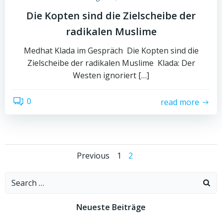
Die Kopten sind die Zielscheibe der
radikalen Muslime
Medhat Klada im Gespräch Die Kopten sind die
Zielscheibe der radikalen Muslime Klada: Der
Westen ignoriert […]
0
read more
Posts
Posts
Page
Page
Previous
1
2
navigation
navigation
Search
for:
Neueste Beiträge