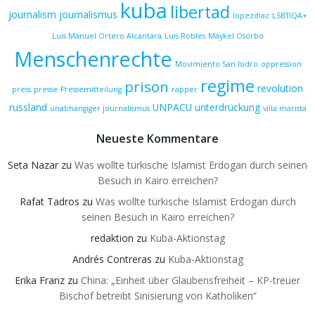
kuba
libertad
journalism
journalismus
lopezdiaz
LSBTIQA+
Luis Manuel Ortero Alcantara
Luis Robles
Maykel Osorbo
Menschenrechte
Movimiento San Isidro
oppression
regime
prison
revolution
press
presse
Pressemitteilung
rapper
russland
UNPACU
unterdrückung
unabhängiger journalismus
villa marista
Neueste Kommentare
Seta Nazar
zu
Was wollte türkische Islamist Erdogan durch seinen
Besuch in Kairo erreichen?
Rafat Tadros
zu
Was wollte türkische Islamist Erdogan durch
seinen Besuch in Kairo erreichen?
redaktion
zu
Kuba-Aktionstag
Andrés Contreras
zu
Kuba-Aktionstag
Erika Franz
zu
China: „Einheit über Glaubensfreiheit – KP-treuer
Bischof betreibt Sinisierung von Katholiken“