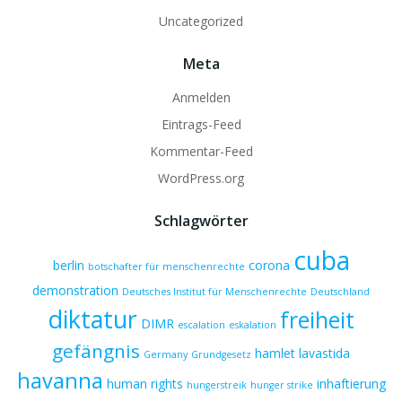
Uncategorized
Meta
Anmelden
Eintrags-Feed
Kommentar-Feed
WordPress.org
Schlagwörter
cuba
berlin
corona
botschafter für menschenrechte
demonstration
Deutsches Institut für Menschenrechte
Deutschland
diktatur
freiheit
DIMR
escalation
eskalation
gefängnis
hamlet lavastida
Germany
Grundgesetz
havanna
human rights
inhaftierung
hungerstreik
hunger strike