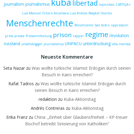
kuba
libertad
journalism
journalismus
lopezdiaz
LSBTIQA+
Luis Manuel Ortero Alcantara
Luis Robles
Maykel Osorbo
Menschenrechte
Movimiento San Isidro
oppression
regime
prison
revolution
press
presse
Pressemitteilung
rapper
russland
UNPACU
unterdrückung
unabhängiger journalismus
villa marista
Neueste Kommentare
Seta Nazar
zu
Was wollte türkische Islamist Erdogan durch seinen
Besuch in Kairo erreichen?
Rafat Tadros
zu
Was wollte türkische Islamist Erdogan durch
seinen Besuch in Kairo erreichen?
redaktion
zu
Kuba-Aktionstag
Andrés Contreras
zu
Kuba-Aktionstag
Erika Franz
zu
China: „Einheit über Glaubensfreiheit – KP-treuer
Bischof betreibt Sinisierung von Katholiken“