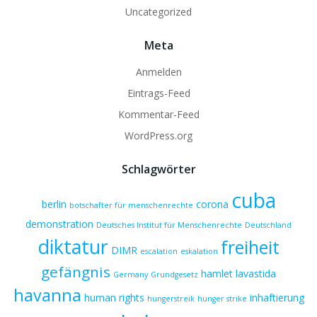
Uncategorized
Meta
Anmelden
Eintrags-Feed
Kommentar-Feed
WordPress.org
Schlagwörter
cuba
berlin
corona
botschafter für menschenrechte
demonstration
Deutsches Institut für Menschenrechte
Deutschland
diktatur
freiheit
DIMR
escalation
eskalation
gefängnis
hamlet lavastida
Germany
Grundgesetz
havanna
human rights
inhaftierung
hungerstreik
hunger strike