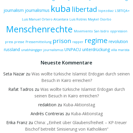
kuba
libertad
journalism
journalismus
lopezdiaz
LSBTIQA+
Luis Manuel Ortero Alcantara
Luis Robles
Maykel Osorbo
Menschenrechte
Movimiento San Isidro
oppression
regime
prison
revolution
press
presse
Pressemitteilung
rapper
russland
UNPACU
unterdrückung
unabhängiger journalismus
villa marista
Neueste Kommentare
Seta Nazar
zu
Was wollte türkische Islamist Erdogan durch seinen
Besuch in Kairo erreichen?
Rafat Tadros
zu
Was wollte türkische Islamist Erdogan durch
seinen Besuch in Kairo erreichen?
redaktion
zu
Kuba-Aktionstag
Andrés Contreras
zu
Kuba-Aktionstag
Erika Franz
zu
China: „Einheit über Glaubensfreiheit – KP-treuer
Bischof betreibt Sinisierung von Katholiken“