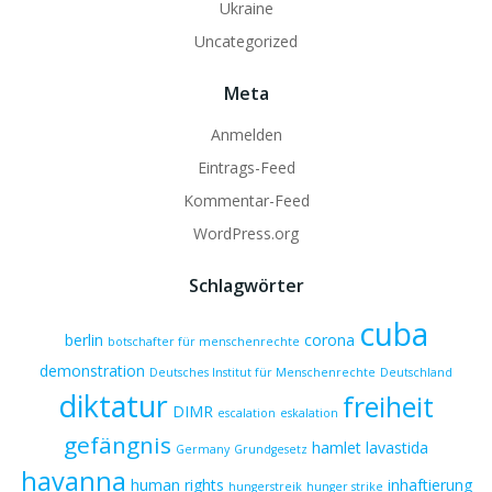
Ukraine
Uncategorized
Meta
Anmelden
Eintrags-Feed
Kommentar-Feed
WordPress.org
Schlagwörter
cuba
berlin
corona
botschafter für menschenrechte
demonstration
Deutsches Institut für Menschenrechte
Deutschland
diktatur
freiheit
DIMR
escalation
eskalation
gefängnis
hamlet lavastida
Germany
Grundgesetz
havanna
human rights
inhaftierung
hungerstreik
hunger strike