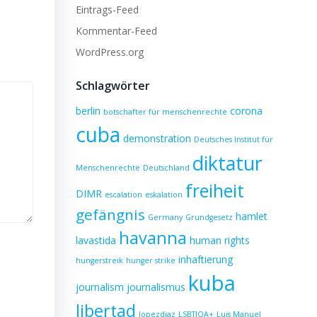
Eintrags-Feed
Kommentar-Feed
WordPress.org
Schlagwörter
berlin
corona
botschafter für menschenrechte
cuba
demonstration
Deutsches Institut für
diktatur
Menschenrechte
Deutschland
freiheit
DIMR
escalation
eskalation
gefängnis
hamlet
Germany
Grundgesetz
havanna
lavastida
human rights
inhaftierung
hungerstreik
hunger strike
kuba
journalism
journalismus
libertad
lopezdiaz
LSBTIQA+
Luis Manuel