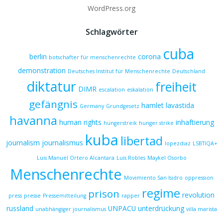
WordPress.org
Schlagwörter
cuba
berlin
corona
botschafter für menschenrechte
demonstration
Deutsches Institut für Menschenrechte
Deutschland
diktatur
freiheit
DIMR
escalation
eskalation
gefängnis
hamlet lavastida
Germany
Grundgesetz
havanna
human rights
inhaftierung
hungerstreik
hunger strike
kuba
libertad
journalism
journalismus
lopezdiaz
LSBTIQA+
Luis Manuel Ortero Alcantara
Luis Robles
Maykel Osorbo
Menschenrechte
Movimiento San Isidro
oppression
regime
prison
revolution
press
presse
Pressemitteilung
rapper
russland
UNPACU
unterdrückung
unabhängiger journalismus
villa marista