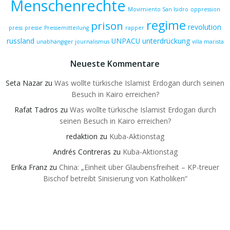
Menschenrechte
Movimiento San Isidro
oppression
regime
prison
revolution
press
presse
Pressemitteilung
rapper
russland
UNPACU
unterdrückung
unabhängiger journalismus
villa marista
Neueste Kommentare
Seta Nazar
zu
Was wollte türkische Islamist Erdogan durch seinen
Besuch in Kairo erreichen?
Rafat Tadros
zu
Was wollte türkische Islamist Erdogan durch
seinen Besuch in Kairo erreichen?
redaktion
zu
Kuba-Aktionstag
Andrés Contreras
zu
Kuba-Aktionstag
Erika Franz
zu
China: „Einheit über Glaubensfreiheit – KP-treuer
Bischof betreibt Sinisierung von Katholiken“