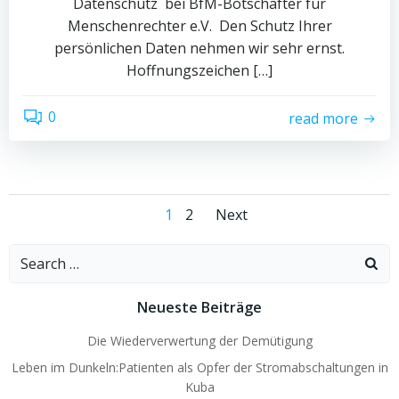
Datenschutz bei BfM-Botschafter für
Menschenrechter e.V. Den Schutz Ihrer
persönlichen Daten nehmen wir sehr ernst.
Hoffnungszeichen […]
0
read more
Posts
Posts
Page
Page
1
2
Next
navigation
navigation
Search
for:
Neueste Beiträge
Die Wiederverwertung der Demütigung
Leben im Dunkeln:Patienten als Opfer der Stromabschaltungen in
Kuba