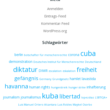
Anmelden
Eintrags-Feed
Kommentar-Feed
WordPress.org
Schlagwörter
cuba
berlin
corona
botschafter für menschenrechte
demonstration
Deutsches Institut für Menschenrechte
Deutschland
diktatur
freiheit
DIMR
escalation
eskalation
gefängnis
hamlet lavastida
Germany
Grundgesetz
havanna
human rights
inhaftierung
hungerstreik
hunger strike
kuba
libertad
journalism
journalismus
lopezdiaz
LSBTIQA+
Luis Manuel Ortero Alcantara
Luis Robles
Maykel Osorbo