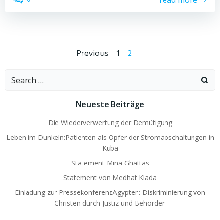
Posts
Posts
Page
Page
Previous
1
2
navigation
navigation
Search
for:
Neueste Beiträge
Die Wiederverwertung der Demütigung
Leben im Dunkeln:Patienten als Opfer der Stromabschaltungen in
Kuba
Statement Mina Ghattas
Statement von Medhat Klada
Einladung zur PressekonferenzÄgypten: Diskriminierung von
Christen durch Justiz und Behörden