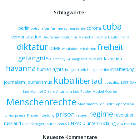
Schlagwörter
cuba
berlin
corona
botschafter für menschenrechte
demonstration
Deutsches Institut für Menschenrechte
Deutschland
diktatur
freiheit
DIMR
escalation
eskalation
gefängnis
hamlet lavastida
Germany
Grundgesetz
havanna
human rights
inhaftierung
hungerstreik
hunger strike
kuba
libertad
journalism
journalismus
lopezdiaz
LSBTIQA+
Luis Manuel Ortero Alcantara
Luis Robles
Maykel Osorbo
Menschenrechte
Movimiento San Isidro
oppression
regime
prison
revolution
press
presse
Pressemitteilung
rapper
russland
UNPACU
unterdrückung
unabhängiger journalismus
villa marista
Neueste Kommentare