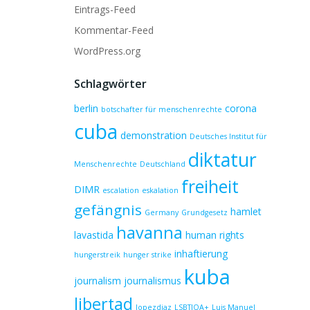
Eintrags-Feed
Kommentar-Feed
WordPress.org
Schlagwörter
berlin
corona
botschafter für menschenrechte
cuba
demonstration
Deutsches Institut für
diktatur
Menschenrechte
Deutschland
freiheit
DIMR
escalation
eskalation
gefängnis
hamlet
Germany
Grundgesetz
havanna
lavastida
human rights
inhaftierung
hungerstreik
hunger strike
kuba
journalism
journalismus
libertad
lopezdiaz
LSBTIQA+
Luis Manuel