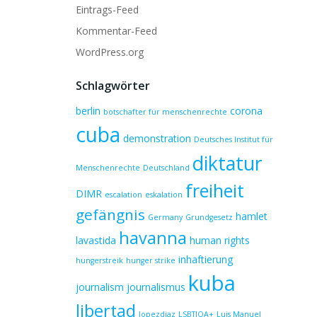
Eintrags-Feed
Kommentar-Feed
WordPress.org
Schlagwörter
berlin
corona
botschafter für menschenrechte
cuba
demonstration
Deutsches Institut für
diktatur
Menschenrechte
Deutschland
freiheit
DIMR
escalation
eskalation
gefängnis
hamlet
Germany
Grundgesetz
havanna
lavastida
human rights
inhaftierung
hungerstreik
hunger strike
kuba
journalism
journalismus
libertad
lopezdiaz
LSBTIQA+
Luis Manuel