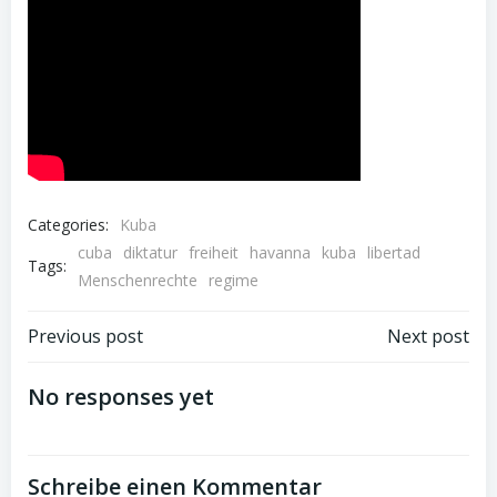
Categories:
Kuba
cuba
diktatur
freiheit
havanna
kuba
libertad
Tags:
Menschenrechte
regime
Post
Post
Previous post
Next post
navigation
navigation
No responses yet
Schreibe einen Kommentar