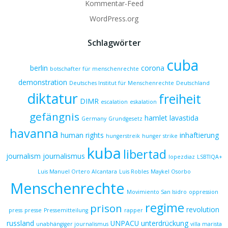
Kommentar-Feed
WordPress.org
Schlagwörter
cuba
berlin
corona
botschafter für menschenrechte
demonstration
Deutsches Institut für Menschenrechte
Deutschland
diktatur
freiheit
DIMR
escalation
eskalation
gefängnis
hamlet lavastida
Germany
Grundgesetz
havanna
human rights
inhaftierung
hungerstreik
hunger strike
kuba
libertad
journalism
journalismus
lopezdiaz
LSBTIQA+
Luis Manuel Ortero Alcantara
Luis Robles
Maykel Osorbo
Menschenrechte
Movimiento San Isidro
oppression
regime
prison
revolution
press
presse
Pressemitteilung
rapper
russland
UNPACU
unterdrückung
unabhängiger journalismus
villa marista