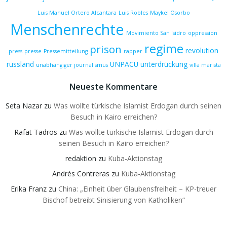
Luis Manuel Ortero Alcantara
Luis Robles
Maykel Osorbo
Menschenrechte
Movimiento San Isidro
oppression
regime
prison
revolution
press
presse
Pressemitteilung
rapper
russland
UNPACU
unterdrückung
unabhängiger journalismus
villa marista
Neueste Kommentare
Seta Nazar
zu
Was wollte türkische Islamist Erdogan durch seinen
Besuch in Kairo erreichen?
Rafat Tadros
zu
Was wollte türkische Islamist Erdogan durch
seinen Besuch in Kairo erreichen?
redaktion
zu
Kuba-Aktionstag
Andrés Contreras
zu
Kuba-Aktionstag
Erika Franz
zu
China: „Einheit über Glaubensfreiheit – KP-treuer
Bischof betreibt Sinisierung von Katholiken“