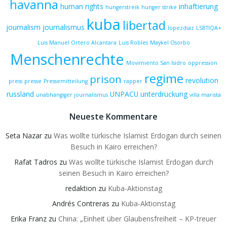
havanna
human rights
inhaftierung
hungerstreik
hunger strike
kuba
libertad
journalism
journalismus
lopezdiaz
LSBTIQA+
Luis Manuel Ortero Alcantara
Luis Robles
Maykel Osorbo
Menschenrechte
Movimiento San Isidro
oppression
regime
prison
revolution
press
presse
Pressemitteilung
rapper
russland
UNPACU
unterdrückung
unabhängiger journalismus
villa marista
Neueste Kommentare
Seta Nazar
zu
Was wollte türkische Islamist Erdogan durch seinen
Besuch in Kairo erreichen?
Rafat Tadros
zu
Was wollte türkische Islamist Erdogan durch
seinen Besuch in Kairo erreichen?
redaktion
zu
Kuba-Aktionstag
Andrés Contreras
zu
Kuba-Aktionstag
Erika Franz
zu
China: „Einheit über Glaubensfreiheit – KP-treuer