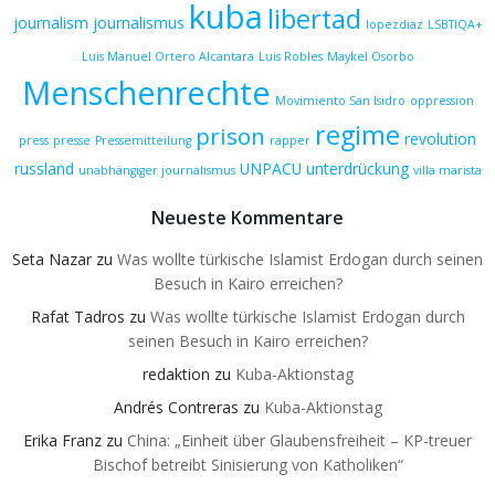
kuba
libertad
journalism
journalismus
lopezdiaz
LSBTIQA+
Luis Manuel Ortero Alcantara
Luis Robles
Maykel Osorbo
Menschenrechte
Movimiento San Isidro
oppression
regime
prison
revolution
press
presse
Pressemitteilung
rapper
russland
UNPACU
unterdrückung
unabhängiger journalismus
villa marista
Neueste Kommentare
Seta Nazar
zu
Was wollte türkische Islamist Erdogan durch seinen
Besuch in Kairo erreichen?
Rafat Tadros
zu
Was wollte türkische Islamist Erdogan durch
seinen Besuch in Kairo erreichen?
redaktion
zu
Kuba-Aktionstag
Andrés Contreras
zu
Kuba-Aktionstag
Erika Franz
zu
China: „Einheit über Glaubensfreiheit – KP-treuer
Bischof betreibt Sinisierung von Katholiken“