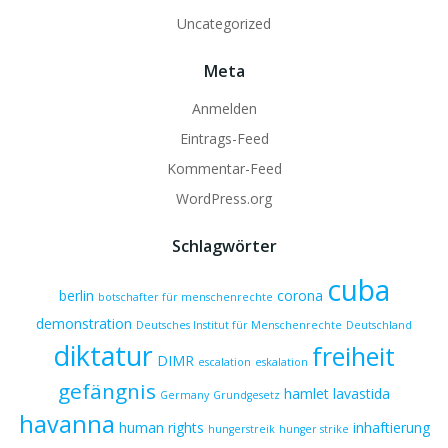
Uncategorized
Meta
Anmelden
Eintrags-Feed
Kommentar-Feed
WordPress.org
Schlagwörter
cuba
berlin
corona
botschafter für menschenrechte
demonstration
Deutsches Institut für Menschenrechte
Deutschland
diktatur
freiheit
DIMR
escalation
eskalation
gefängnis
hamlet lavastida
Germany
Grundgesetz
havanna
human rights
inhaftierung
hungerstreik
hunger strike