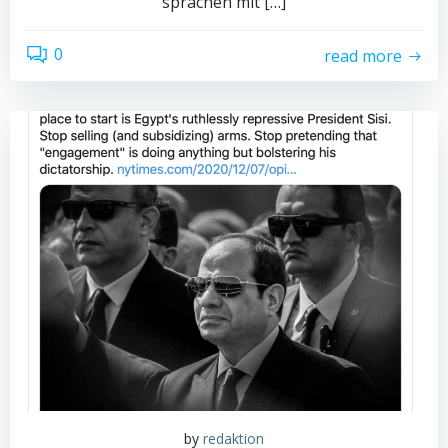
sprachen mit […]
0
read more
by
redaktion