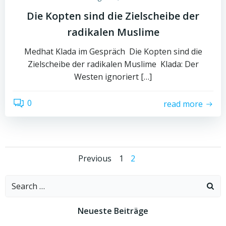
Die Kopten sind die Zielscheibe der
radikalen Muslime
Medhat Klada im Gespräch Die Kopten sind die
Zielscheibe der radikalen Muslime Klada: Der
Westen ignoriert […]
0
read more
Posts
Posts
Page
Page
Previous
1
2
navigation
navigation
Search
for:
Neueste Beiträge