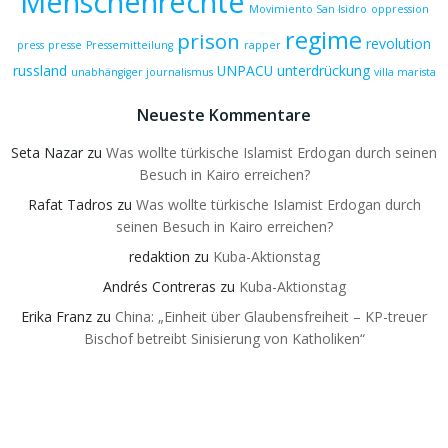
Menschenrechte
Movimiento San Isidro
oppression
regime
prison
revolution
press
presse
Pressemitteilung
rapper
russland
UNPACU
unterdrückung
unabhängiger journalismus
villa marista
Neueste Kommentare
Seta Nazar
zu
Was wollte türkische Islamist Erdogan durch seinen
Besuch in Kairo erreichen?
Rafat Tadros
zu
Was wollte türkische Islamist Erdogan durch
seinen Besuch in Kairo erreichen?
redaktion
zu
Kuba-Aktionstag
Andrés Contreras
zu
Kuba-Aktionstag
Erika Franz
zu
China: „Einheit über Glaubensfreiheit – KP-treuer
Bischof betreibt Sinisierung von Katholiken“