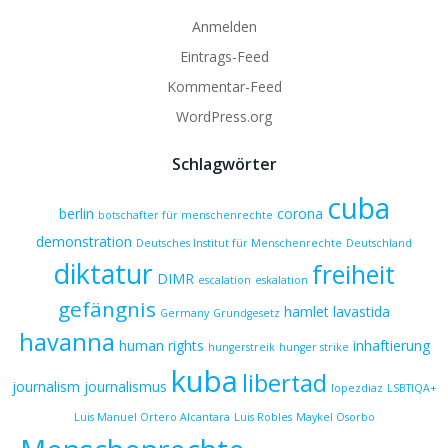
Anmelden
Eintrags-Feed
Kommentar-Feed
WordPress.org
Schlagwörter
cuba
berlin
corona
botschafter für menschenrechte
demonstration
Deutsches Institut für Menschenrechte
Deutschland
diktatur
freiheit
DIMR
escalation
eskalation
gefängnis
hamlet lavastida
Germany
Grundgesetz
havanna
human rights
inhaftierung
hungerstreik
hunger strike
kuba
libertad
journalism
journalismus
lopezdiaz
LSBTIQA+
Luis Manuel Ortero Alcantara
Luis Robles
Maykel Osorbo