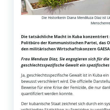
Die Historikerin Diana Mendiluza Díaz ist U
Menschenrec
Die tatsächliche Macht in Kuba konzentriert 
Politbüro der Kommunistischen Partei, das
den militärischen Wirtschaftskonzern GAESA
Frau Menduza Diaz, Sie engagieren sich für di
geschlechtsspezifische Gewalt ein spezifisches
Ja, geschlechtsspezifische Gewalt ist in Kuba e
bewusst verschleiert wird. Die offizielle Darste
Beweise für eine Krise der Femizide, die nur dan
quantifiziert werden konnte.
Der kubanische Staat zeichnet sich durch ein s
vollständige Statistiken zu Femiziden zu veröffen