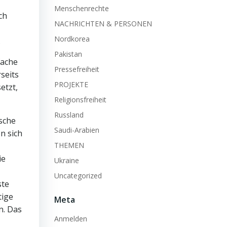
Menschenrechte
ch
NACHRICHTEN & PERSONEN
Nordkorea
.
Pakistan
fache
Pressefreiheit
seits
PROJEKTE
etzt,
Religionsfreiheit
Russland
ische
Saudi-Arabien
n sich
THEMEN
ie
Ukraine
Uncategorized
ste
tige
Meta
n. Das
Anmelden