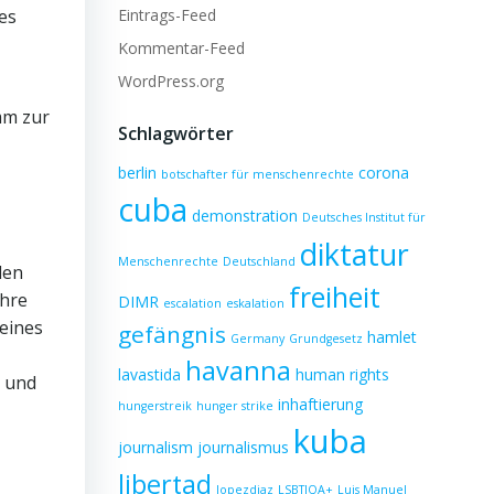
Eintrags-Feed
es
Kommentar-Feed
WordPress.org
mm zur
Schlagwörter
berlin
corona
botschafter für menschenrechte
cuba
demonstration
Deutsches Institut für
diktatur
Menschenrechte
Deutschland
len
freiheit
ahre
DIMR
escalation
eskalation
eines
gefängnis
hamlet
Germany
Grundgesetz
havanna
lavastida
human rights
e und
inhaftierung
hungerstreik
hunger strike
kuba
journalism
journalismus
libertad
lopezdiaz
LSBTIQA+
Luis Manuel