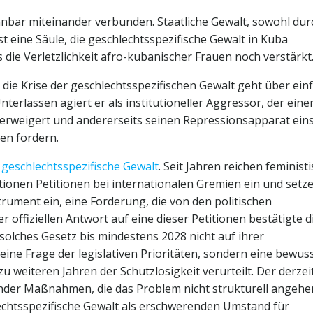
nnbar miteinander verbunden. Staatliche Gewalt, sowohl dur
t eine Säule, die geschlechtsspezifische Gewalt in Kuba
 die Verletzlichkeit afro-kubanischer Frauen noch verstärkt
die Krise der geschlechtsspezifischen Gewalt geht über ein
terlassen agiert er als institutioneller Aggressor, der einer
verweigert und andererseits seinen Repressionsapparat eins
en fordern.
geschlechtsspezifische Gewalt
. Seit Jahren reichen feminist
ationen Petitionen bei internationalen Gremien ein und setze
rument ein, eine Forderung, die von den politischen
r offiziellen Antwort auf eine dieser Petitionen bestätigte d
olches Gesetz bis mindestens 2028 nicht auf ihrer
eine Frage der legislativen Prioritäten, sondern eine bewus
u weiteren Jahren der Schutzlosigkeit verurteilt. Der derzei
ender Maßnahmen, die das Problem nicht strukturell angehe
chtsspezifische Gewalt als erschwerenden Umstand für