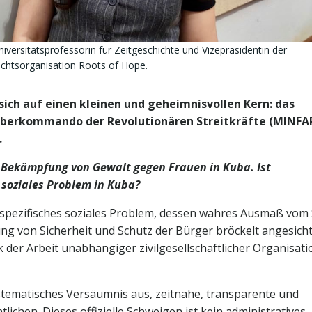
niversitätsprofessorin für Zeitgeschichte und Vizepräsidentin der
htsorganisation Roots of Hope.
sich auf einen kleinen und geheimnisvollen Kern: das
 Oberkommando der Revolutionären Streitkräfte (MINFA
.
e Bekämpfung von Gewalt gegen Frauen in Kuba. Ist
 soziales Problem in Kuba?
in spezifisches soziales Problem, dessen wahres Ausmaß vom 
llung von Sicherheit und Schutz der Bürger bröckelt angesich
k der Arbeit unabhängiger zivilgesellschaftlicher Organisat
ystematisches Versäumnis aus, zeitnahe, transparente und
tlichen. Dieses offizielle Schweigen ist kein administratives