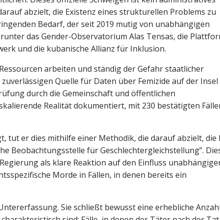
darauf abzielt, die Existenz eines strukturellen Problems zu
dringenden Bedarf, der seit 2019 mutig von unabhängigen
arunter das Gender-Observatorium Alas Tensas, die Plattfo
rk und die kubanische Allianz für Inklusion.
Ressourcen arbeiten und ständig der Gefahr staatlicher
 zuverlässigen Quelle für Daten über Femizide auf der Insel
üfung durch die Gemeinschaft und öffentlichen
kalierende Realität dokumentiert, mit 230 bestätigten Fäll
tut er dies mithilfe einer Methodik, die darauf abzielt, die 
he Beobachtungsstelle für Geschlechtergleichstellung”. Die
Regierung als klare Reaktion auf den Einfluss unabhängige
tsspezifische Morde in Fällen, in denen bereits ein
 Untererfassung. Sie schließt bewusst eine erhebliche Anzah
 charakteristisch sind: Fälle, in denen der Täter nach der Tat